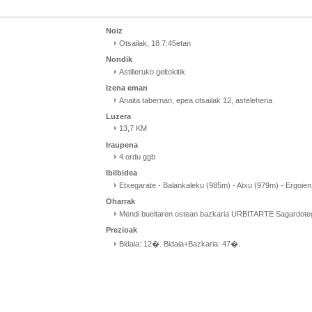
Noiz
Otsailak, 18 7:45etan
Nondik
Astilleruko geltokitik
Izena eman
Anaita tabernan, epea otsailak 12, astelehena
Luzera
13,7 KM
Iraupena
4 ordu ggb
Ibilbidea
Etxegarate - Balankaleku (985m) - Atxu (979m) - Ergoien
Oharrak
Mendi bueltaren ostean bazkaria URBITARTE Sagardote
Prezioak
Bidaia: 12�. Bidaia+Bazkaria: 47�.