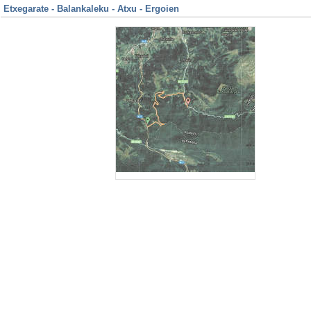
Etxegarate - Balankaleku - Atxu - Ergoien