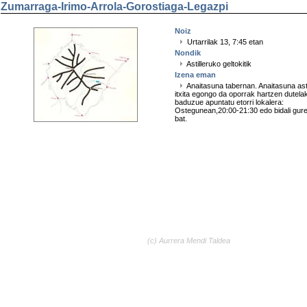
Zumarraga-Irimo-Arrola-Gorostiaga-Legazpi
Noiz
Urtarrilak 13, 7:45 etan
Nondik
Astilleruko geltokitik
Izena eman
Anaitasuna tabernan. Anaitasuna ast
itxita egongo da oporrak hartzen dutelak
baduzue apuntatu etorri lokalera:
Ostegunean,20:00-21:30 edo bidali gur
bat.
(c) Aurrera Mendi Taldea